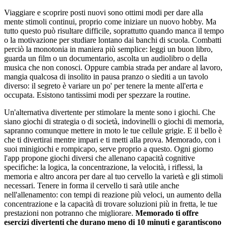
Viaggiare e scoprire posti nuovi sono ottimi modi per dare alla
mente stimoli continui, proprio come iniziare un nuovo hobby. Ma
tutto questo può risultare difficile, soprattutto quando manca il tempo
o la motivazione per studiare lontano dai banchi di scuola. Combatti
perciò la monotonia in maniera più semplice: leggi un buon libro,
guarda un film o un documentario, ascolta un audiolibro o della
musica che non conosci. Oppure cambia strada per andare al lavoro,
mangia qualcosa di insolito in pausa pranzo o siediti a un tavolo
diverso: il segreto è variare un po' per tenere la mente all'erta e
occupata. Esistono tantissimi modi per spezzare la routine.
Un'alternativa divertente per stimolare la mente sono i giochi. Che
siano giochi di strategia o di società, indovinelli o giochi di memoria,
sapranno comunque mettere in moto le tue cellule grigie. E il bello è
che ti divertirai mentre impari e ti metti alla prova. Memorado, con i
suoi minigiochi e rompicapo, serve proprio a questo. Ogni giorno
l'app propone giochi diversi che allenano capacità cognitive
specifiche: la logica, la concentrazione, la velocità, i riflessi, la
memoria e altro ancora per dare al tuo cervello la varietà e gli stimoli
necessari. Tenere in forma il cervello ti sarà utile anche
nell'allenamento: con tempi di reazione più veloci, un aumento della
concentrazione e la capacità di trovare soluzioni più in fretta, le tue
prestazioni non potranno che migliorare.
Memorado ti offre
esercizi divertenti che durano meno di 10 minuti e garantiscono