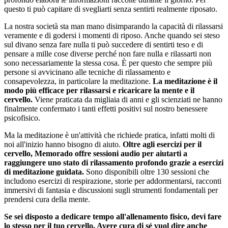
questo ti può capitare di svegliarti senza sentirti realmente riposato.
La nostra società sta man mano disimparando la capacità di rilassarsi
veramente e di godersi i momenti di riposo. Anche quando sei steso
sul divano senza fare nulla ti può succedere di sentirti teso e di
pensare a mille cose diverse perché non fare nulla e rilassarti non
sono necessariamente la stessa cosa. È per questo che sempre più
persone si avvicinano alle tecniche di rilassamento e
consapevolezza, in particolare la meditazione.
La meditazione è il
modo più efficace per rilassarsi e ricaricare la mente e il
cervello.
Viene praticata da migliaia di anni e gli scienziati ne hanno
finalmente confermato i tanti effetti positivi sul nostro benessere
psicofisico.
Ma la meditazione è un'attività che richiede pratica, infatti molti di
noi all'inizio hanno bisogno di aiuto.
Oltre agli esercizi per il
cervello, Memorado offre sessioni audio per aiutarti a
raggiungere uno stato di rilassamento profondo grazie a esercizi
di meditazione guidata.
Sono disponibili oltre 130 sessioni che
includono esercizi di respirazione, storie per addormentarsi, racconti
immersivi di fantasia e discussioni sugli strumenti fondamentali per
prendersi cura della mente.
Se sei disposto a dedicare tempo all'allenamento fisico, devi fare
lo stesso per il tuo cervello. Avere cura di sé vuol dire anche