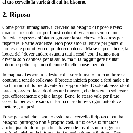
al tuo cervello la varietà di cui ha bisogno.
2. Riposo
Come potrai immaginare, il cervello ha bisogno di riposo e relax
quanto il resto del corpo. I nostri ritmi di vita sono sempre più
frenetici e spesso dobbiamo ignorare la stanchezza e lo stress per
rispettare le varie scadenze. Non possiamo rallentare per paura di
non essere produttivi o di perderci qualcosa. Ma se ci pensi bene, la
logica del "dover andare avanti a tutti i costi" con il tempo non
diventa solo dannosa per la salute, ma ti fa raggiungere risultati
minori rispetto a quando ti concedi delle pause meritate.
Immagina di essere in palestra e di avere in mano un manubrio: se
continui a tenerlo sollevato, il braccio inizierà presto a farti male e in
pochi minuti il dolore diventerà insopportabile. È solo abbassando il
braccio, ovvero facendo riposare i muscoli, che inizierai a sollevare
pesi efficacemente e più a lungo. Bene, lo stesso vale per il tuo
cervello: per essere sano, in forma e produttivo, ogni tanto deve
mettere giù i pesi.
Forse penserai che il sonno assicura al cervello il riposo di cui ha
bisogno, purtroppo non è proprio così. Il tuo cervello funziona
anche quando dormi perché attraverso le fasi di sonno leggero e
profondo elabora le informazioni raccolte durante il giorno. Per