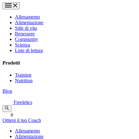
Allenamento
Alimentazione
Stile di vita
Benessere
Community
Scienza
Liste di lettura
Prodotti
Training
Nutrition
Blog
Freeletics
it
Ottieni il tuo Coach
Allenamento
Alimentazione