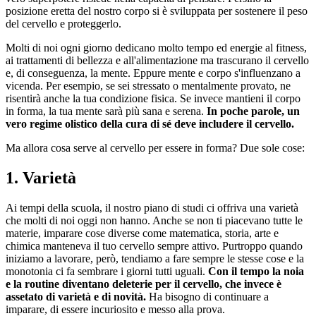
posizione eretta del nostro corpo si è sviluppata per sostenere il peso
del cervello e proteggerlo.
Molti di noi ogni giorno dedicano molto tempo ed energie al fitness,
ai trattamenti di bellezza e all'alimentazione ma trascurano il cervello
e, di conseguenza, la mente. Eppure mente e corpo s'influenzano a
vicenda. Per esempio, se sei stressato o mentalmente provato, ne
risentirà anche la tua condizione fisica. Se invece mantieni il corpo
in forma, la tua mente sarà più sana e serena.
In poche parole, un
vero regime olistico della cura di sé deve includere il cervello.
Ma allora cosa serve al cervello per essere in forma? Due sole cose:
1. Varietà
Ai tempi della scuola, il nostro piano di studi ci offriva una varietà
che molti di noi oggi non hanno. Anche se non ti piacevano tutte le
materie, imparare cose diverse come matematica, storia, arte e
chimica manteneva il tuo cervello sempre attivo. Purtroppo quando
iniziamo a lavorare, però, tendiamo a fare sempre le stesse cose e la
monotonia ci fa sembrare i giorni tutti uguali.
Con il tempo la noia
e la routine diventano deleterie per il cervello, che invece è
assetato di varietà e di novità.
Ha bisogno di continuare a
imparare, di essere incuriosito e messo alla prova.