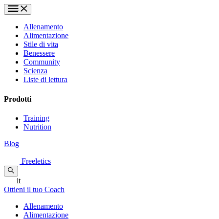
Allenamento
Alimentazione
Stile di vita
Benessere
Community
Scienza
Liste di lettura
Prodotti
Training
Nutrition
Blog
Freeletics
it
Ottieni il tuo Coach
Allenamento
Alimentazione