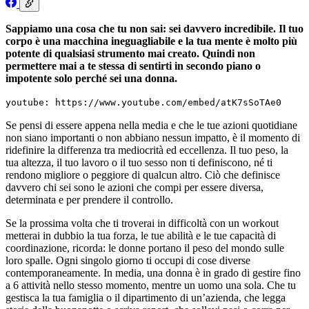
Sappiamo una cosa che tu non sai: sei davvero incredibile. Il tuo
corpo è una macchina ineguagliabile e la tua mente è molto più
potente di qualsiasi strumento mai creato. Quindi non
permettere mai a te stessa di sentirti in secondo piano o
impotente solo perché sei una donna.
youtube: https://www.youtube.com/embed/atK7sSoTAe0
Se pensi di essere appena nella media e che le tue azioni quotidiane
non siano importanti o non abbiano nessun impatto, è il momento di
ridefinire la differenza tra mediocrità ed eccellenza. Il tuo peso, la
tua altezza, il tuo lavoro o il tuo sesso non ti definiscono, né ti
rendono migliore o peggiore di qualcun altro. Ciò che definisce
davvero chi sei sono le azioni che compi per essere diversa,
determinata e per prendere il controllo.
Se la prossima volta che ti troverai in difficoltà con un workout
metterai in dubbio la tua forza, le tue abilità e le tue capacità di
coordinazione, ricorda: le donne portano il peso del mondo sulle
loro spalle. Ogni singolo giorno ti occupi di cose diverse
contemporaneamente. In media, una donna è in grado di gestire fino
a 6 attività nello stesso momento, mentre un uomo una sola. Che tu
gestisca la tua famiglia o il dipartimento di un’azienda, che legga