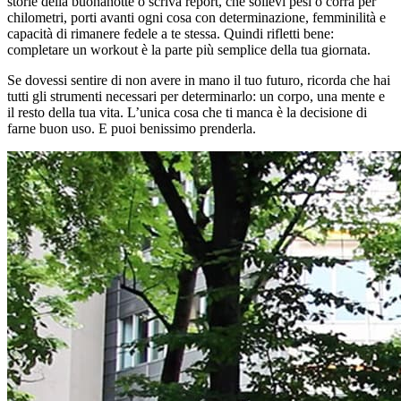
storie della buonanotte o scriva report, che sollevi pesi o corra per
chilometri, porti avanti ogni cosa con determinazione, femminilità e
capacità di rimanere fedele a te stessa. Quindi rifletti bene:
completare un workout è la parte più semplice della tua giornata.
Se dovessi sentire di non avere in mano il tuo futuro, ricorda che hai
tutti gli strumenti necessari per determinarlo: un corpo, una mente e
il resto della tua vita. L’unica cosa che ti manca è la decisione di
farne buon uso. E puoi benissimo prenderla.