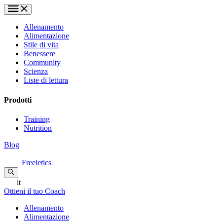
Allenamento
Alimentazione
Stile di vita
Benessere
Community
Scienza
Liste di lettura
Prodotti
Training
Nutrition
Blog
Freeletics
it
Ottieni il tuo Coach
Allenamento
Alimentazione