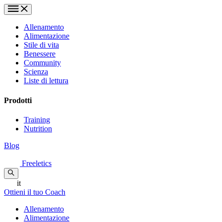
Allenamento
Alimentazione
Stile di vita
Benessere
Community
Scienza
Liste di lettura
Prodotti
Training
Nutrition
Blog
Freeletics
it
Ottieni il tuo Coach
Allenamento
Alimentazione