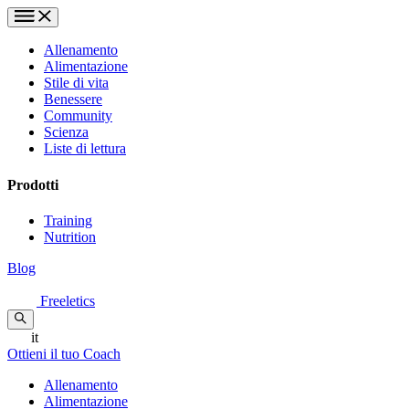
Allenamento
Alimentazione
Stile di vita
Benessere
Community
Scienza
Liste di lettura
Prodotti
Training
Nutrition
Blog
Freeletics
it
Ottieni il tuo Coach
Allenamento
Alimentazione