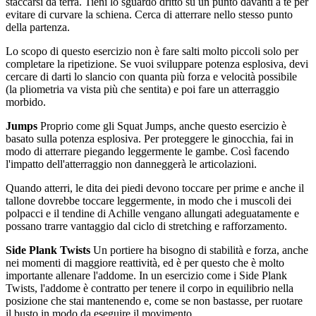
staccarsi da terra. Tieni lo sguardo dritto su un punto davanti a te per
evitare di curvare la schiena. Cerca di atterrare nello stesso punto
della partenza.
Lo scopo di questo esercizio non è fare salti molto piccoli solo per
completare la ripetizione. Se vuoi sviluppare potenza esplosiva, devi
cercare di darti lo slancio con quanta più forza e velocità possibile
(la pliometria va vista più che sentita) e poi fare un atterraggio
morbido.
Jumps
Proprio come gli Squat Jumps, anche questo esercizio è
basato sulla potenza esplosiva. Per proteggere le ginocchia, fai in
modo di atterrare piegando leggermente le gambe. Così facendo
l'impatto dell'atterraggio non danneggerà le articolazioni.
Quando atterri, le dita dei piedi devono toccare per prime e anche il
tallone dovrebbe toccare leggermente, in modo che i muscoli dei
polpacci e il tendine di Achille vengano allungati adeguatamente e
possano trarre vantaggio dal ciclo di stretching e rafforzamento.
Side Plank Twists
Un portiere ha bisogno di stabilità e forza, anche
nei momenti di maggiore reattività, ed è per questo che è molto
importante allenare l'addome. In un esercizio come i Side Plank
Twists, l'addome è contratto per tenere il corpo in equilibrio nella
posizione che stai mantenendo e, come se non bastasse, per ruotare
il busto in modo da eseguire il movimento.