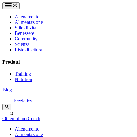
Allenamento
Alimentazione
Stile di vita
Benessere
Community
Scienza
Liste di lettura
Prodotti
Training
Nutrition
Blog
Freeletics
it
Ottieni il tuo Coach
Allenamento
Alimentazione