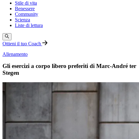
Stile di vita
Benessere
Community
Scienza
Liste di lettura
Ottieni il tuo Coach
Allenamento
Gli esercizi a corpo libero preferiti di Marc-André ter
Stegen