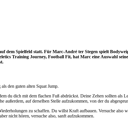
 auf dem Spielfeld statt. Für Marc-André ter Stegen spielt Bodywei
eeletics Training Journey, Football Fit, hat Marc eine Auswahl sein
t.
 als den guten alten Squat Jump.
em du dich mit dem flachen Fuß abdrückst. Deine Zehen sollten als Let
uche außerdem, auf derselben Stelle aufzukommen, von der du abgesprun
iederholungen zu schaffen. Du willst Kraft aufbauen. Versuche also w
aber nicht hören, versuche also, sanft aufzukommen.