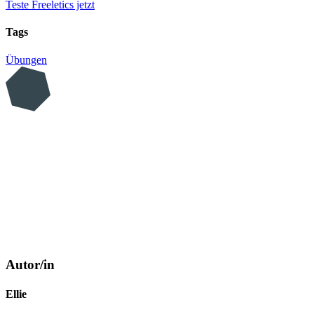
Teste Freeletics jetzt
Tags
Übungen
Autor/in
Ellie