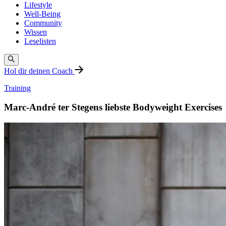
Lifestyle
Well-Being
Community
Wissen
Leselisten
Hol dir deinen Coach
Training
Marc-André ter Stegens liebste Bodyweight Exercises