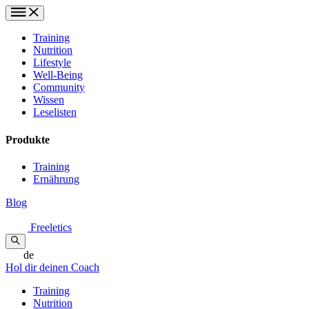
Training
Nutrition
Lifestyle
Well-Being
Community
Wissen
Leselisten
Produkte
Training
Ernährung
Blog
Freeletics
de
Hol dir deinen Coach
Training
Nutrition