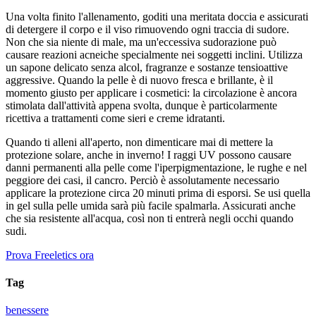
Una volta finito l'allenamento, goditi una meritata doccia e assicurati
di detergere il corpo e il viso rimuovendo ogni traccia di sudore.
Non che sia niente di male, ma un'eccessiva sudorazione può
causare reazioni acneiche specialmente nei soggetti inclini. Utilizza
un sapone delicato senza alcol, fragranze e sostanze tensioattive
aggressive. Quando la pelle è di nuovo fresca e brillante, è il
momento giusto per applicare i cosmetici: la circolazione è ancora
stimolata dall'attività appena svolta, dunque è particolarmente
ricettiva a trattamenti come sieri e creme idratanti.
Quando ti alleni all'aperto, non dimenticare mai di mettere la
protezione solare, anche in inverno! I raggi UV possono causare
danni permanenti alla pelle come l'iperpigmentazione, le rughe e nel
peggiore dei casi, il cancro. Perciò è assolutamente necessario
applicare la protezione circa 20 minuti prima di esporsi. Se usi quella
in gel sulla pelle umida sarà più facile spalmarla. Assicurati anche
che sia resistente all'acqua, così non ti entrerà negli occhi quando
sudi.
Prova Freeletics ora
Tag
benessere