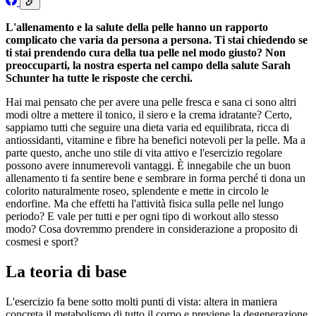
L'allenamento e la salute della pelle hanno un rapporto
complicato che varia da persona a persona. Ti stai chiedendo se
ti stai prendendo cura della tua pelle nel modo giusto? Non
preoccuparti, la nostra esperta nel campo della salute Sarah
Schunter ha tutte le risposte che cerchi.
Hai mai pensato che per avere una pelle fresca e sana ci sono altri
modi oltre a mettere il tonico, il siero e la crema idratante? Certo,
sappiamo tutti che seguire una dieta varia ed equilibrata, ricca di
antiossidanti, vitamine e fibre ha benefici notevoli per la pelle. Ma a
parte questo, anche uno stile di vita attivo e l'esercizio regolare
possono avere innumerevoli vantaggi. È innegabile che un buon
allenamento ti fa sentire bene e sembrare in forma perché ti dona un
colorito naturalmente roseo, splendente e mette in circolo le
endorfine. Ma che effetti ha l'attività fisica sulla pelle nel lungo
periodo? E vale per tutti e per ogni tipo di workout allo stesso
modo? Cosa dovremmo prendere in considerazione a proposito di
cosmesi e sport?
La teoria di base
L'esercizio fa bene sotto molti punti di vista: altera in maniera
concreta il metabolismo di tutto il corpo e previene la degenerazione