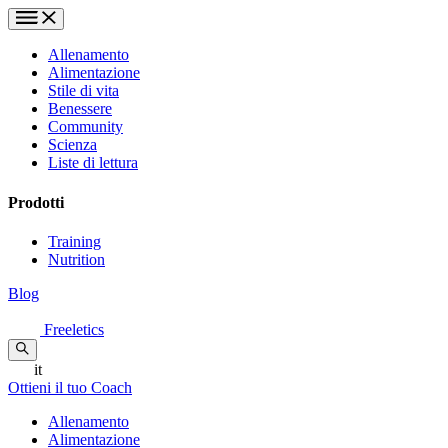
Allenamento
Alimentazione
Stile di vita
Benessere
Community
Scienza
Liste di lettura
Prodotti
Training
Nutrition
Blog
Freeletics
it
Ottieni il tuo Coach
Allenamento
Alimentazione