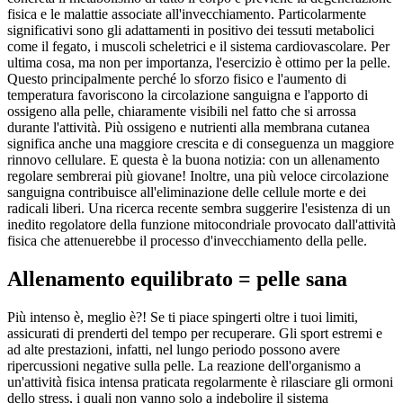
fisica e le malattie associate all'invecchiamento. Particolarmente
significativi sono gli adattamenti in positivo dei tessuti metabolici
come il fegato, i muscoli scheletrici e il sistema cardiovascolare. Per
ultima cosa, ma non per importanza, l'esercizio è ottimo per la pelle.
Questo principalmente perché lo sforzo fisico e l'aumento di
temperatura favoriscono la circolazione sanguigna e l'apporto di
ossigeno alla pelle, chiaramente visibili nel fatto che si arrossa
durante l'attività. Più ossigeno e nutrienti alla membrana cutanea
significa anche una maggiore crescita e di conseguenza un maggiore
rinnovo cellulare. E questa è la buona notizia: con un allenamento
regolare sembrerai più giovane! Inoltre, una più veloce circolazione
sanguigna contribuisce all'eliminazione delle cellule morte e dei
radicali liberi. Una ricerca recente sembra suggerire l'esistenza di un
inedito regolatore della funzione mitocondriale provocato dall'attività
fisica che attenuerebbe il processo d'invecchiamento della pelle.
Allenamento equilibrato = pelle sana
Più intenso è, meglio è?! Se ti piace spingerti oltre i tuoi limiti,
assicurati di prenderti del tempo per recuperare. Gli sport estremi e
ad alte prestazioni, infatti, nel lungo periodo possono avere
ripercussioni negative sulla pelle. La reazione dell'organismo a
un'attività fisica intensa praticata regolarmente è rilasciare gli ormoni
dello stress, i quali non vanno solo a indebolire il sistema