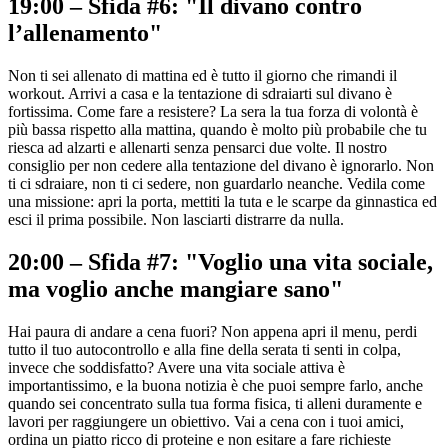
19:00 – Sfida #6: "Il divano contro
l’allenamento"
Non ti sei allenato di mattina ed è tutto il giorno che rimandi il
workout. Arrivi a casa e la tentazione di sdraiarti sul divano è
fortissima. Come fare a resistere? La sera la tua forza di volontà è
più bassa rispetto alla mattina, quando è molto più probabile che tu
riesca ad alzarti e allenarti senza pensarci due volte. Il nostro
consiglio per non cedere alla tentazione del divano è ignorarlo. Non
ti ci sdraiare, non ti ci sedere, non guardarlo neanche. Vedila come
una missione: apri la porta, mettiti la tuta e le scarpe da ginnastica ed
esci il prima possibile. Non lasciarti distrarre da nulla.
20:00 – Sfida #7: "Voglio una vita sociale,
ma voglio anche mangiare sano"
Hai paura di andare a cena fuori? Non appena apri il menu, perdi
tutto il tuo autocontrollo e alla fine della serata ti senti in colpa,
invece che soddisfatto? Avere una vita sociale attiva è
importantissimo, e la buona notizia è che puoi sempre farlo, anche
quando sei concentrato sulla tua forma fisica, ti alleni duramente e
lavori per raggiungere un obiettivo. Vai a cena con i tuoi amici,
ordina un piatto ricco di proteine e non esitare a fare richieste