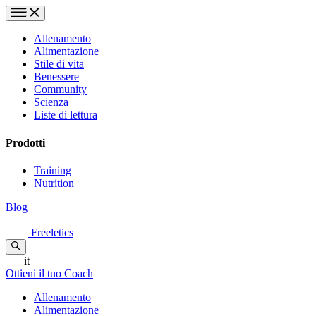
Allenamento
Alimentazione
Stile di vita
Benessere
Community
Scienza
Liste di lettura
Prodotti
Training
Nutrition
Blog
Freeletics
it
Ottieni il tuo Coach
Allenamento
Alimentazione