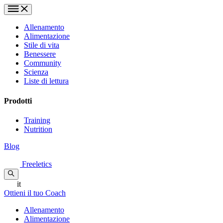
Allenamento
Alimentazione
Stile di vita
Benessere
Community
Scienza
Liste di lettura
Prodotti
Training
Nutrition
Blog
Freeletics
it
Ottieni il tuo Coach
Allenamento
Alimentazione