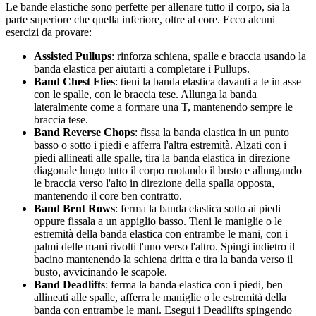
Le bande elastiche sono perfette per allenare tutto il corpo, sia la
parte superiore che quella inferiore, oltre al core. Ecco alcuni
esercizi da provare:
Assisted Pullups
: rinforza schiena, spalle e braccia usando la
banda elastica per aiutarti a completare i Pullups.
Band Chest Flies
: tieni la banda elastica davanti a te in asse
con le spalle, con le braccia tese. Allunga la banda
lateralmente come a formare una T, mantenendo sempre le
braccia tese.
Band Reverse Chops
: fissa la banda elastica in un punto
basso o sotto i piedi e afferra l'altra estremità. Alzati con i
piedi allineati alle spalle, tira la banda elastica in direzione
diagonale lungo tutto il corpo ruotando il busto e allungando
le braccia verso l'alto in direzione della spalla opposta,
mantenendo il core ben contratto.
Band Bent Rows
: ferma la banda elastica sotto ai piedi
oppure fissala a un appiglio basso. Tieni le maniglie o le
estremità della banda elastica con entrambe le mani, con i
palmi delle mani rivolti l'uno verso l'altro. Spingi indietro il
bacino mantenendo la schiena dritta e tira la banda verso il
busto, avvicinando le scapole.
Band Deadlifts
: ferma la banda elastica con i piedi, ben
allineati alle spalle, afferra le maniglie o le estremità della
banda con entrambe le mani. Esegui i Deadlifts spingendo