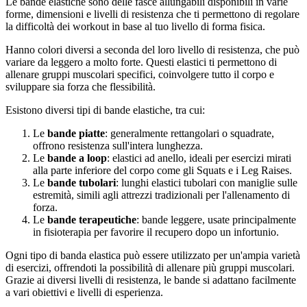
Le bande elastiche sono delle fasce allungabili disponibili in varie
forme, dimensioni e livelli di resistenza che ti permettono di regolare
la difficoltà dei workout in base al tuo livello di forma fisica.
Hanno colori diversi a seconda del loro livello di resistenza, che può
variare da leggero a molto forte. Questi elastici ti permettono di
allenare gruppi muscolari specifici, coinvolgere tutto il corpo e
sviluppare sia forza che flessibilità.
Esistono diversi tipi di bande elastiche, tra cui:
Le
bande piatte
: generalmente rettangolari o squadrate,
offrono resistenza sull'intera lunghezza.
Le
bande a loop
: elastici ad anello, ideali per esercizi mirati
alla parte inferiore del corpo come gli Squats e i Leg Raises.
Le
bande tubolari
: lunghi elastici tubolari con maniglie sulle
estremità, simili agli attrezzi tradizionali per l'allenamento di
forza.
Le
bande terapeutiche
: bande leggere, usate principalmente
in fisioterapia per favorire il recupero dopo un infortunio.
Ogni tipo di banda elastica può essere utilizzato per un'ampia varietà
di esercizi, offrendoti la possibilità di allenare più gruppi muscolari.
Grazie ai diversi livelli di resistenza, le bande si adattano facilmente
a vari obiettivi e livelli di esperienza.