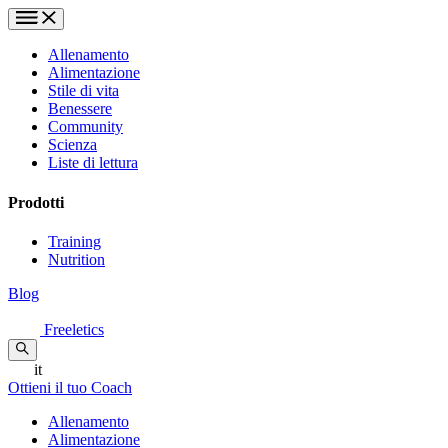
Allenamento
Alimentazione
Stile di vita
Benessere
Community
Scienza
Liste di lettura
Prodotti
Training
Nutrition
Blog
Freeletics
it
Ottieni il tuo Coach
Allenamento
Alimentazione