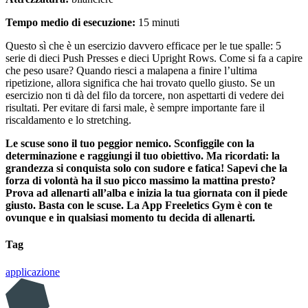
Tempo medio di esecuzione:
15 minuti
Questo sì che è un esercizio davvero efficace per le tue spalle: 5
serie di dieci Push Presses e dieci Upright Rows. Come si fa a capire
che peso usare? Quando riesci a malapena a finire l’ultima
ripetizione, allora significa che hai trovato quello giusto. Se un
esercizio non ti dà del filo da torcere, non aspettarti di vedere dei
risultati. Per evitare di farsi male, è sempre importante fare il
riscaldamento e lo stretching.
Le scuse sono il tuo peggior nemico. Sconfiggile con la
determinazione e raggiungi il tuo obiettivo. Ma ricordati: la
grandezza si conquista solo con sudore e fatica! Sapevi che la
forza di volontà ha il suo picco massimo la mattina presto?
Prova ad allenarti all’alba e inizia la tua giornata con il piede
giusto. Basta con le scuse. La App Freeletics Gym è con te
ovunque e in qualsiasi momento tu decida di allenarti.
Tag
applicazione