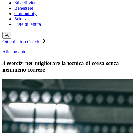
Stile di vita
Benessere
Community
Scienza
Liste di lettura
Ottieni il tuo Coach
Allenamento
3 esercizi per migliorare la tecnica di corsa senza
nemmeno correre