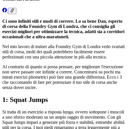
Ci sono infiniti stili e modi di correre. Lo sa bene Dan, esperto
di corsa della Foundry Gym di Londra, che ci consiglia gli
esercizi migliori per ottimizzare la tecnica, adatti sia a corridori
occasionali che a ultra-maratoneti.
Nel mio lavoro di trainer alla Foundry Gym di Londra vedo svariati
stili di corsa, molti dei quali potrebbero facilmente essere
perfezionati con una piccola attenzione in più alla tecnica.
Al contrario di quanto si possa pensare, per migliorare l'esecuzione
non serve passare ore infinite a correre. Concentrarsi su pochi ma
mirati esercizi pliometrici può fare una grande differenza. Ecco i 3
che raccomando di fare per potenziare il tuo stile di corsa anche
senza dover uscire.
1: Squat Jumps
Si tratta di un esercizio a risposta lunga, ovvero sottopone i muscoli
a uno sforzo moderato su un ampio raggio di movimento. Con gli
Squat Jumps impari a generare più forza e stabilità, entrambe abilità
utili per la corsa. I tuoi piedi rimarranno a terra leggermente più a