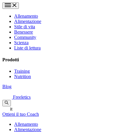
Allenamento
Alimentazione
Stile di vita
Benessere
Community
Scienza
Liste di lettura
Prodotti
Training
Nutrition
Blog
Freeletics
it
Ottieni il tuo Coach
Allenamento
Alimentazione