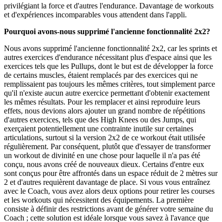
privilégiant la force et d'autres l'endurance. Davantage de workouts
et d'expériences incomparables vous attendent dans l'appli.
Pourquoi avons-nous supprimé l'ancienne fonctionnalité 2x2?
Nous avons supprimé l'ancienne fonctionnalité 2x2, car les sprints et
autres exercices d'endurance nécessitant plus d'espace ainsi que les
exercices tels que les Pullups, dont le but est de développer la force
de certains muscles, étaient remplacés par des exercices qui ne
remplissaient pas toujours les mêmes critères, tout simplement parce
qu'il n'existe aucun autre exercice permettant d'obtenir exactement
les mêmes résultats. Pour les remplacer et ainsi reproduire leurs
effets, nous devions alors ajouter un grand nombre de répétitions
d'autres exercices, tels que des High Knees ou des Jumps, qui
exerçaient potentiellement une contrainte inutile sur certaines
articulations, surtout si la version 2x2 de ce workout était utilisée
régulièrement. Par conséquent, plutôt que d'essayer de transformer
un workout de divinité en une chose pour laquelle il n'a pas été
conçu, nous avons créé de nouveaux dieux. Certains d'entre eux
sont conçus pour être affrontés dans un espace réduit de 2 mètres sur
2 et d'autres requièrent davantage de place. Si vous vous entraînez
avec le Coach, vous avez alors deux options pour retirer les courses
et les workouts qui nécessitent des équipements. La première
consiste à définir des restrictions avant de générer votre semaine du
Coach ; cette solution est idéale lorsque vous savez à l'avance que