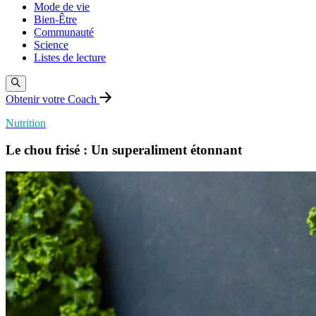
Mode de vie
Bien-Être
Communauté
Science
Listes de lecture
Obtenir votre Coach
Nutrition
Le chou frisé : Un superaliment étonnant