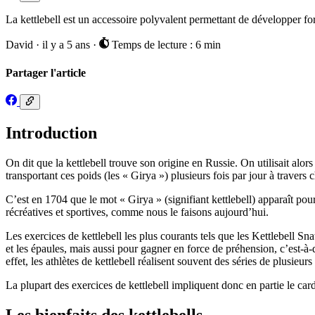
La kettlebell est un accessoire polyvalent permettant de développer for
David
·
il y a 5 ans
·
Temps de lecture : 6 min
Partager l'article
Introduction
On dit que la kettlebell trouve son origine en Russie. On utilisait alo
transportant ces poids (les « Girya ») plusieurs fois par jour à travers
C’est en 1704 que le mot « Girya » (signifiant kettlebell) apparaît pour
récréatives et sportives, comme nous le faisons aujourd’hui.
Les exercices de kettlebell les plus courants tels que les Kettlebell S
et les épaules, mais aussi pour gagner en force de préhension, c’est-à-
effet, les athlètes de kettlebell réalisent souvent des séries de plus
La plupart des exercices de kettlebell impliquent donc en partie le card
Les bienfaits des kettlebells