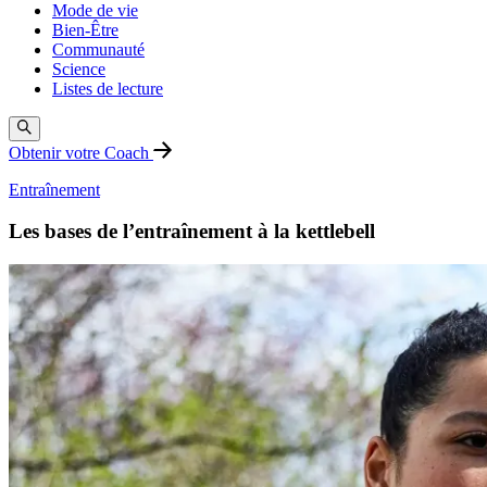
Mode de vie
Bien-Être
Communauté
Science
Listes de lecture
Obtenir votre Coach
Entraînement
Les bases de l’entraînement à la kettlebell