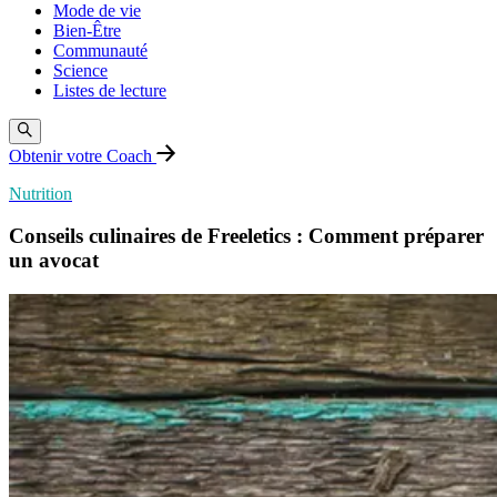
Mode de vie
Bien-Être
Communauté
Science
Listes de lecture
Obtenir votre Coach
Nutrition
Conseils culinaires de Freeletics : Comment préparer
un avocat