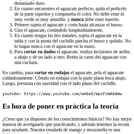
demasiado duro.
En cuanto encuentres el aguacate perfecto, quita el pedicelo
de la parte superior y comprueba el color. No debe estar ni
muy verde ni muy amarillo, y
nunca
debe estar marrón.
Primero sujeta el aguacate y corta hasta alcanzar el hueso.
Gira el aguacate, cortándolo longitudinalmente.
En cuanto tengas las dos mitades, sujeta el aguacate en la
tabla y con la punta del cuchillo pincha el hueso y quítalo. No
lo hagas nunca con el aguacate en la mano.
Para
cortar en dados
el aguacate, realiza incisiones de arriba
a abajo y de un lado a otro. Retira la carne del aguacate con
una cuchara.
En cambio, para
cortar en rodajas
el aguacate, pela el aguacate
cuidadosamente. Córtalo en rodajas con la parte plana boca abajo.
Luego, presiona con suavidad con el lado plano del cuchillo.
youtube: https://www.youtube.com/embed/WpzFsWA68Ww
Es hora de poner en práctica la teoría
¿Crees que ya dispones de los conocimientos básicos? No hay mejor
manera de averiguarlo que practicando, y además tenemos la receta
para ayudarte. Nuestra ensalada de mango y mozzarella es una