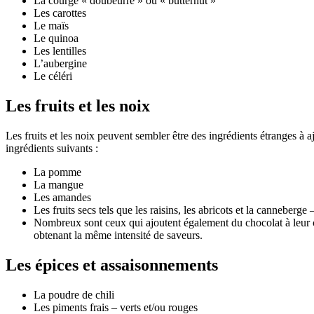
La courge « doubeurre » ou « butternut »
Les carottes
Le maïs
Le quinoa
Les lentilles
L’aubergine
Le céléri
Les fruits et les noix
Les fruits et les noix peuvent sembler être des ingrédients étranges à a
ingrédients suivants :
La pomme
La mangue
Les amandes
Les fruits secs tels que les raisins, les abricots et la canneberg
Nombreux sont ceux qui ajoutent également du chocolat à leur chi
obtenant la même intensité de saveurs.
Les épices et assaisonnements
La poudre de chili
Les piments frais – verts et/ou rouges