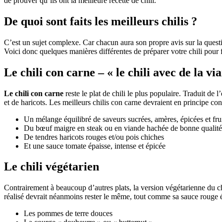
de prouver qu’ils ont la meilleure recette de chili.
De quoi sont faits les meilleurs chilis ?
C’est un sujet complexe. Car chacun aura son propre avis sur la question
Voici donc quelques manières différentes de préparer votre chili pour f
Le chili con carne – « le chili avec de la vi
Le chili con carne
reste le plat de chili le plus populaire. Traduit de
et de haricots. Les meilleurs chilis con carne devraient en principe cont
Un mélange équilibré de saveurs sucrées, amères, épicées et fru
Du bœuf maigre en steak ou en viande hachée de bonne qualité,
De tendres haricots rouges et/ou pois chiches
Et une sauce tomate épaisse, intense et épicée
Le chili végétarien
Contrairement à beaucoup d’autres plats, la version végétarienne du ch
réalisé devrait néanmoins rester le même, tout comme sa sauce rouge ép
Les pommes de terre douces