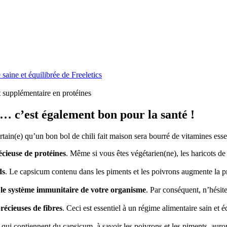
 saine et équilibrée de Freeletics
rt supplémentaire en protéines
e… c’est également bon pour la santé !
rtain(e) qu’un bon bol de chili fait maison sera bourré de vitamines essen
écieuse de protéines
. Même si vous êtes végétarien(ne), les haricots de 
ds
. Le capsicum contenu dans les piments et les poivrons augmente la pr
t le système immunitaire de votre organisme
. Par conséquent, n’hésite
récieuses de fibres
. Ceci est essentiel à un régime alimentaire sain et éq
i qui contiennent du capsicum, à savoir les poivrons et les piments, auro