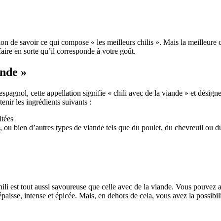
 de savoir ce qui compose « les meilleurs chilis ». Mais la meilleure chos
aire en sorte qu’il corresponde à votre goût.
ande »
 l’espagnol, cette appellation signifie « chili avec de la viande » et dé
enir les ingrédients suivants :
itées
 ou bien d’autres types de viande tels que du poulet, du chevreuil ou 
ili est tout aussi savoureuse que celle avec de la viande. Vous pouvez 
aisse, intense et épicée. Mais, en dehors de cela, vous avez la possibil