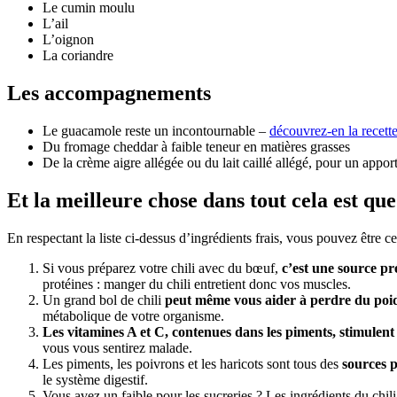
Le cumin moulu
L’ail
L’oignon
La coriandre
Les accompagnements
Le guacamole reste un incontournable –
découvrez-en la recette
Du fromage cheddar à faible teneur en matières grasses
De la crème aigre allégée ou du lait caillé allégé, pour un appo
Et la meilleure chose dans tout cela est qu
En respectant la liste ci-dessus d’ingrédients frais, vous pouvez être ce
Si vous préparez votre chili avec du bœuf,
c’est une source pr
protéines : manger du chili entretient donc vos muscles.
Un grand bol de chili
peut même vous aider à perdre du poi
métabolique de votre organisme.
Les vitamines A et C, contenues dans les piments, stimulen
vous vous sentirez malade.
Les piments, les poivrons et les haricots sont tous des
sources p
le système digestif.
Vous avez un faible pour les sucreries ? Les ingrédients du chil