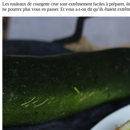
Les rouleaux de courgette crue sont extrêmement faciles à préparer, ils 
ne pourrez plus vous en passer. Et vous a-t-on dit qu’ils étaient extrê