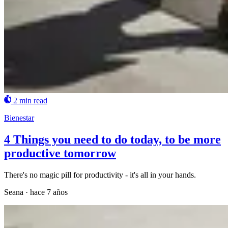
2 min read
Bienestar
4 Things you need to do today, to be more
productive tomorrow
There's no magic pill for productivity - it's all in your hands.
Seana
·
hace 7 años