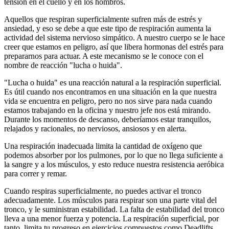
tensión en el cuello y en los hombros.
Aquellos que respiran superficialmente sufren más de estrés y
ansiedad, y eso se debe a que este tipo de respiración aumenta la
actividad del sistema nervioso simpático. A nuestro cuerpo se le hace
creer que estamos en peligro, así que libera hormonas del estrés para
prepararnos para actuar. A este mecanismo se le conoce con el
nombre de reacción "lucha o huida".
"Lucha o huida" es una reacción natural a la respiración superficial.
Es útil cuando nos encontramos en una situación en la que nuestra
vida se encuentra en peligro, pero no nos sirve para nada cuando
estamos trabajando en la oficina y nuestro jefe nos está mirando.
Durante los momentos de descanso, deberíamos estar tranquilos,
relajados y racionales, no nerviosos, ansiosos y en alerta.
Una respiración inadecuada limita la cantidad de oxígeno que
podemos absorber por los pulmones, por lo que no llega suficiente a
la sangre y a los músculos, y esto reduce nuestra resistencia aeróbica
para correr y remar.
Cuando respiras superficialmente, no puedes activar el tronco
adecuadamente. Los músculos para respirar son una parte vital del
tronco, y le suministran estabilidad. La falta de estabilidad del tronco
lleva a una menor fuerza y potencia. La respiración superficial, por
tanto, limita tu progreso en ejercicios compuestos como Deadlifts,