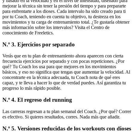
y basado en la velocidad y en el nivel de intensidad, diseñado para
mejorar la técnica sin tener la presión del tiempo y para prepararte
para enfrentarte a los dioses. Cada intervalo ha sido creado para ti
por tu Coach, teniendo en cuenta tu objetivo, tu destreza en los
movimientos y tu carga de entrenamiento total. ¿Te gustaría obtener
más información sobre los intervalos? Visita el Centro de
conocimiento de Freeletics.
N.º 3. Ejercicios por separado
Verás que en tu plan de entrenamiento ahora aparecen con cierta
frecuencia ejercicios por separado y con pocas repeticiones. ¿Por
qué? Tu Coach los usa para que mejores en los movimientos
básicos, y eso no significa que tengas que aumentar la velocidad. Al
concentrarte en la técnica adecuada, tu Coach nota de qué eres
capaz, y te lleva a hacer lo que de verdad puedes. Así garantiza tu
progreso lo más rápido posible.
N.º 4. El regreso del running
Las carreras regresan a tu plan semanal del Coach. ¿Por qué? Correr
es efectivo. Si quieres resultados, corres. Nada más que añadir.
N.º 5. Versiones reducidas de los workouts con dioses