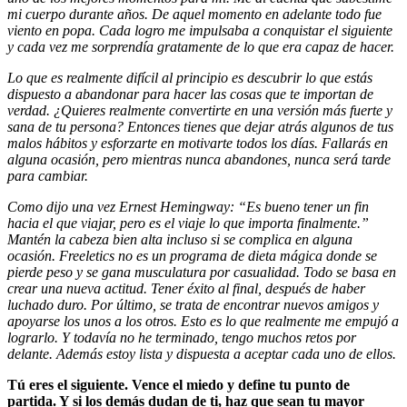
mi cuerpo durante años. De aquel momento en adelante todo fue
viento en popa. Cada logro me impulsaba a conquistar el siguiente
y cada vez me sorprendía gratamente de lo que era capaz de hacer.
Lo que es realmente difícil al principio es descubrir lo que estás
dispuesto a abandonar para hacer las cosas que te importan de
verdad. ¿Quieres realmente convertirte en una versión más fuerte y
sana de tu persona? Entonces tienes que dejar atrás algunos de tus
malos hábitos y esforzarte en motivarte todos los días. Fallarás en
alguna ocasión, pero mientras nunca abandones, nunca será tarde
para cambiar.
Como dijo una vez Ernest Hemingway: “Es bueno tener un fin
hacia el que viajar, pero es el viaje lo que importa finalmente.”
Mantén la cabeza bien alta incluso si se complica en alguna
ocasión. Freeletics no es un programa de dieta mágica donde se
pierde peso y se gana musculatura por casualidad. Todo se basa en
crear una nueva actitud. Tener éxito al final, después de haber
luchado duro. Por último, se trata de encontrar nuevos amigos y
apoyarse los unos a los otros. Esto es lo que realmente me empujó a
lograrlo. Y todavía no he terminado, tengo muchos retos por
delante. Además estoy lista y dispuesta a aceptar cada uno de ellos.
Tú eres el siguiente. Vence el miedo y define tu punto de
partida. Y si los demás dudan de ti, haz que sean tu mayor