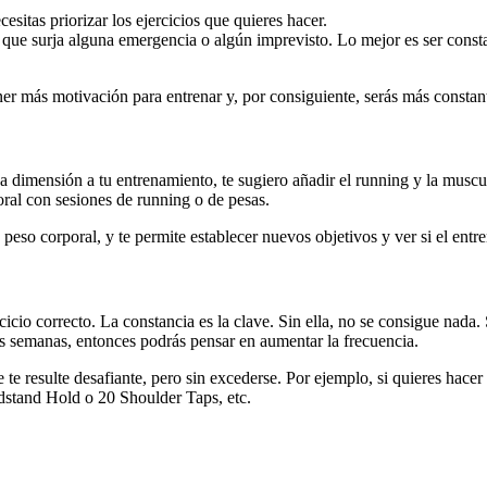
sitas priorizar los ejercicios que quieres hacer.
que surja alguna emergencia o algún imprevisto. Lo mejor es ser constan
ner más motivación para entrenar y, por consiguiente, serás más constan
eva dimensión a tu entrenamiento, te sugiero añadir el running y la mus
ral con sesiones de running o de pesas.
peso corporal, y te permite establecer nuevos objetivos y ver si el en
ercicio correcto. La constancia es la clave. Sin ella, no se consigue na
as semanas, entonces podrás pensar en aumentar la frecuencia.
 te resulte desafiante, pero sin excederse. Por ejemplo, si quieres hace
dstand Hold o 20 Shoulder Taps, etc.