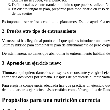
todavía no te ayuda, ve al punto #3.
Define cual es el entrenamiento mínimo que puedes realizar. Nece
En cuanto tengas tu plan, prepárate para modificarlo en caso de 
de tus sueños.
Es importante ser realistas con lo que planeamos. Esto te ayudará a te
2. Prueba otro tipo de entrenamiento
Vanessa
: si has llegado al punto en el que quieres introducir una nu
Journey híbrido para combinar tu plan de entrenamiento de peso corpo
De esta manera, no tienes que abandonar tu entrenamiento habitual de 
3. Aprende un ejercicio nuevo
Thomas:
aquí quiero daros dos consejos: ser constante y elegir el ej
entrenarla dos veces por semana. Después de practicarla durante vari
Para elegir la competencia adecuada hay que practicar un ejercicio que
de dominar otros ejercicios más accesibles como 30 segundos de Han
Propósitos para una nutrición correcta