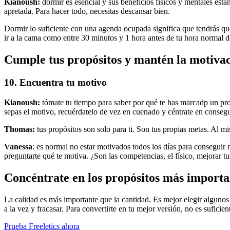
Kianoush:
dormir es esencial y sus beneficios físicos y mentales est
apretada. Para hacer todo, necesitas descansar bien.
Dormir lo suficiente con una agenda ocupada significa que tendrás que
ir a la cama como entre 30 minutos y 1 hora antes de tu hora normal de d
Cumple tus propósitos y mantén la motiva
10. Encuentra tu motivo
Kianoush:
tómate tu tiempo para saber por qué te has marcadp un prop
sepas el motivo, recuérdatelo de vez en cuenado y céntrate en consegu
Thomas:
tus propósitos son solo para ti. Son tus propias metas. Al m
Vanessa
: es normal no estar motivados todos los días para conseguir
preguntarte qué te motiva. ¿Son las competencias, el físico, mejorar t
Concéntrate en los propósitos más importan
La calidad es más importante que la cantidad. Es mejor elegir algunos 
a la vez y fracasar. Para convertirte en tu mejor versión, no es sufici
Prueba Freeletics ahora