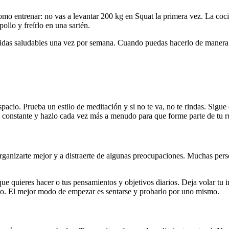
omo entrenar: no vas a levantar 200 kg en Squat la primera vez. La coci
llo y freírlo en una sartén.
as saludables una vez por semana. Cuando puedas hacerlo de manera má
acio. Prueba un estilo de meditación y si no te va, no te rindas. Sigu
sé constante y hazlo cada vez más a menudo para que forme parte de tu r
organizarte mejor y a distraerte de algunas preocupaciones. Muchas perso
ue quieres hacer o tus pensamientos y objetivos diarios. Deja volar tu i
ogro. El mejor modo de empezar es sentarse y probarlo por uno mismo.