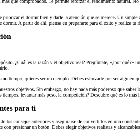
án más que comprobados. Te permite reforzar el rendimiento natural. No
 priorizar el dormir bien y darle la atención que se merece. Un simple 
ormir. A partir de ahí, piensa en prepararte para el éxito y realiza tu r
ción
ósito. ¿Cuál es la razón y el objetivo real? Pregúntate, «¿por qué?» un
irlo.
ismo tiempo, quieres ser un ejemplo. Debes esforzarte por ser alguien qu
 nuestros objetivos. Sin embargo, no hay nada más poderoso que saber l
us tiempos, levantar más peso, la competición? Descubre qué es lo más im
tes para ti
de los consejos anteriores y asegurarse de convertirlos en una constante
ente con presionar un botón. Debes elegir objetivos realistas y alcanzabl