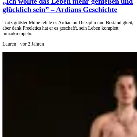
„Ich wollte das Leben mehr genießen und
glücklich sein” – Ardians Geschichte
Trotz größter Mühe fehlte es Ardian an Disziplin und Beständigkeit,
aber dank Freeletics hat er es geschafft, sein Leben komplett
umzukrempeln.
Lauren
·
vor 2 Jahren