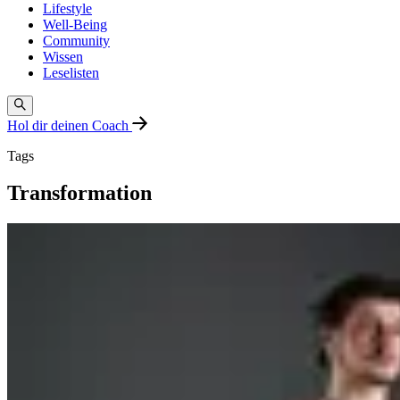
Lifestyle
Well-Being
Community
Wissen
Leselisten
Hol dir deinen Coach
Tags
Transformation