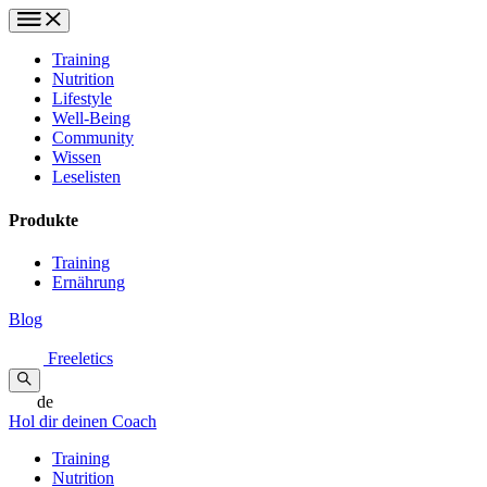
Training
Nutrition
Lifestyle
Well-Being
Community
Wissen
Leselisten
Produkte
Training
Ernährung
Blog
Freeletics
de
Hol dir deinen Coach
Training
Nutrition