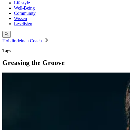
Lifestyle
Well-Being
Community
Wissen
Leselisten
Hol dir deinen Coach
Tags
Greasing the Groove