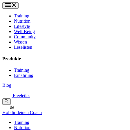
Training
Nutrition
Lifestyle
Well-Being
Community
Wissen
Leselisten
Produkte
Training
Ernährung
Blog
Freeletics
de
Hol dir deinen Coach
Training
Nutrition