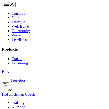
Training
Nutrition
Lifestyle
Well-Being
Community
Wissen
Leselisten
Produkte
Training
Ernährung
Blog
Freeletics
de
Hol dir deinen Coach
Training
Nutrition