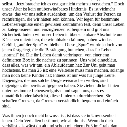
selbst. „Jetzt brauche ich es erst gar nicht mehr zu versuchen.” Doch
unser Alter ist kein unüberwindbares Hindernis. Es ist vielmehr
etwas, das wir uns selbst ausdenken, um den Verlust der Person zu
rechtfertigen, die wir hätten sein können. Wir legen für bestimmte
Lebensereignisse einen gewissen Zeitrahmen fest, denn unser Leben
zu kategorisieren und einzugrenzen ist bequem und gibt uns
Sicherheit. Indem wir unser Leben in überschaubare Abschnitte und
Kästchen unterteilen, die wir abhaken können, haben wir das
Gefühl, „auf der Spur” zu bleiben. Diese „Spur” wurde jedoch von
jenen festgelegt, die die Bestätigung brauchen, dass ihr Leben
„normal” ist. Die ihr Leben damit verbringen, von einer eng
definierten Box in die nächste zu springen. Uns wird eingebläut,
dass alles, was wir tun, ein Ablaufdatum hat: Zur Uni geht man
höchstens, bis man 25 ist; eine Weltreise muss man machen, solange
man noch keine Kinder hat; Fitness ist nur was für junge Leute.
Diejenigen, die uns solche Dinge weismachen wollen, sind
diejenigen, die bereits aufgegeben haben. Sie ziehen dicke Linien
unter bestimmte Lebensereignisse und sagen uns, dass es
unnatürlich oder falsch ist, diese Linien zu durchbrechen. Sie
schaffen Grenzen, da Grenzen verständlich, bequem und einfach
sind.
Was ihnen jedoch nicht bewusst ist, ist dass sie in Unwissenheit
leben. Dein Verhalten bestimmt, wie alt du bist. Wenn du dich
verhältst, als wärst du alt und schon mit einem Fuß im Grab, dann