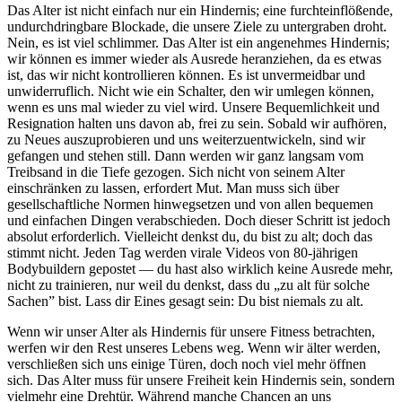
Das Alter ist nicht einfach nur ein Hindernis; eine furchteinflößende,
undurchdringbare Blockade, die unsere Ziele zu untergraben droht.
Nein, es ist viel schlimmer. Das Alter ist ein angenehmes Hindernis;
wir können es immer wieder als Ausrede heranziehen, da es etwas
ist, das wir nicht kontrollieren können. Es ist unvermeidbar und
unwiderruflich. Nicht wie ein Schalter, den wir umlegen können,
wenn es uns mal wieder zu viel wird. Unsere Bequemlichkeit und
Resignation halten uns davon ab, frei zu sein. Sobald wir aufhören,
zu Neues auszuprobieren und uns weiterzuentwickeln, sind wir
gefangen und stehen still. Dann werden wir ganz langsam vom
Treibsand in die Tiefe gezogen. Sich nicht von seinem Alter
einschränken zu lassen, erfordert Mut. Man muss sich über
gesellschaftliche Normen hinwegsetzen und von allen bequemen
und einfachen Dingen verabschieden. Doch dieser Schritt ist jedoch
absolut erforderlich. Vielleicht denkst du, du bist zu alt; doch das
stimmt nicht. Jeden Tag werden virale Videos von 80-jährigen
Bodybuildern gepostet — du hast also wirklich keine Ausrede mehr,
nicht zu trainieren, nur weil du denkst, dass du „zu alt für solche
Sachen” bist. Lass dir Eines gesagt sein: Du bist niemals zu alt.
Wenn wir unser Alter als Hindernis für unsere Fitness betrachten,
werfen wir den Rest unseres Lebens weg. Wenn wir älter werden,
verschließen sich uns einige Türen, doch noch viel mehr öffnen
sich. Das Alter muss für unsere Freiheit kein Hindernis sein, sondern
vielmehr eine Drehtür. Während manche Chancen an uns