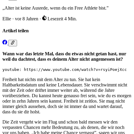
„Alter ist keine Ausrede, wenn du ein Free Athlete bist.”
Ellie
·
vor 8 Jahren
·
Lesezeit 4 Min.
Artikel teilen
Wann war das letzte Mal, dass du etwas nicht getan hast, nur
weil du dachtest, dass es deinem Alter nicht angemessen ist?
youtube: https://www.youtube.com/watch?v=rsyiPoejXcc
Freiheit hat nichts mit dem Alter zu tun. Sie hat kein
Haltbarkeitsdatum und keine Lebensdauer. Sie verschwimmt nicht
mit der Zeit oder driftet immer weiter ab, während die Jahre
vorüberziehen. Du kannst heute genauso frei sein, wie du es morgen
oder in zehn Jahren sein kannst. Freiheit ist zeitlos. Sie mag nicht
immer gleich aussehen, doch sie ist immer da und wartet darauf,
dass du sie dir holst.
Die Zeit vergeht wie im Flug und schon bald messen wir den
verpassten Chancen mehr Bedeutung zu, als denen, die wir noch
vor uns haben. „Ich habe meine Chance verpasst”, sagen wir uns