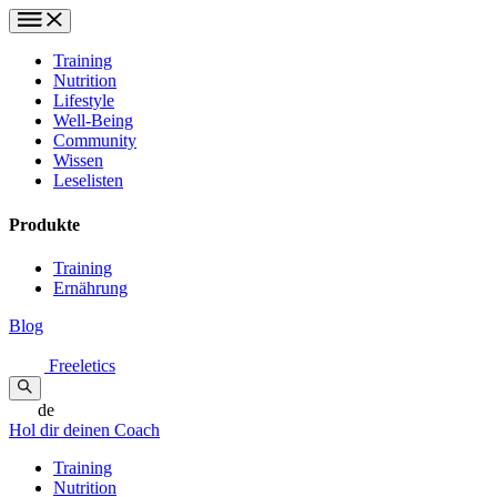
Training
Nutrition
Lifestyle
Well-Being
Community
Wissen
Leselisten
Produkte
Training
Ernährung
Blog
Freeletics
de
Hol dir deinen Coach
Training
Nutrition