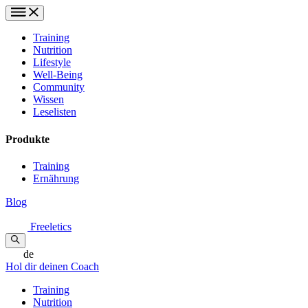
Training
Nutrition
Lifestyle
Well-Being
Community
Wissen
Leselisten
Produkte
Training
Ernährung
Blog
Freeletics
de
Hol dir deinen Coach
Training
Nutrition