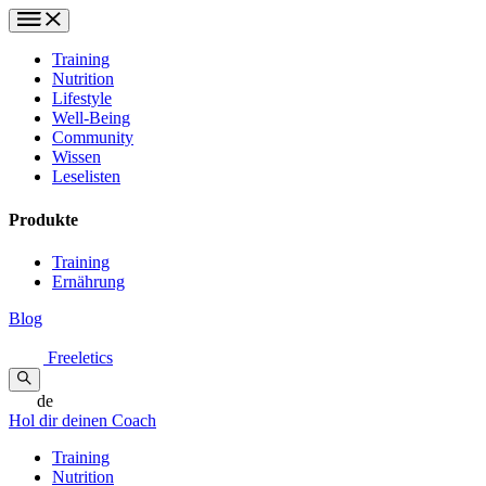
Training
Nutrition
Lifestyle
Well-Being
Community
Wissen
Leselisten
Produkte
Training
Ernährung
Blog
Freeletics
de
Hol dir deinen Coach
Training
Nutrition