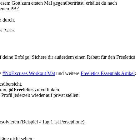
sem Gott zum ersten Mal gegenübertrittst, erhältst du nach
 neuen PB?
m durch.
r Liste.
 deine Erfolge! Sichere dir außerdem einen Rabatt für den Freeletics
ie
#NoExcuses Workout Mat
und weitere
Freeletics Essentials Artikel
:
esübersicht.
aran,
@Freeletics
zu verlinken.
ofil jederzeit wieder auf privat stellen.
olvieren (Beispiel - Tag 1 ist Persephone).
räge nicht sehen.