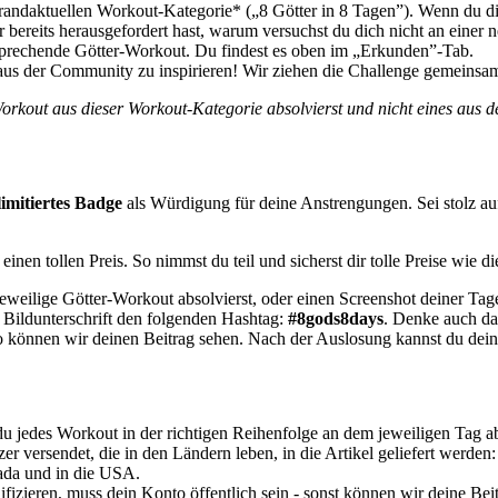
randaktuellen Workout-Kategorie* („8 Götter in 8 Tagen”). Wenn du die
bereits herausgefordert hast, warum versuchst du dich nicht an einer
tsprechende Götter-Workout. Du findest es oben im „Erkunden”-Tab.
 aus der Community zu inspirieren! Wir ziehen die Challenge gemeinsa
kout aus dieser Workout-Kategorie absolvierst und nicht eines aus de
 limitiertes Badge
als Würdigung für deine Anstrengungen. Sei stolz auf
inen tollen Preis. So nimmst du teil und sicherst dir tolle Preise wie d
jeweilige Götter-Workout absolvierst, oder einen Screenshot deiner Tag
Bildunterschrift den folgenden Hashtag:
#8gods8days
. Denke auch d
 können wir deinen Beitrag sehen. Nach der Auslosung kannst du dein Pr
 jedes Workout in der richtigen Reihenfolge an dem jeweiligen Tag abs
er versendet, die in den Ländern leben, in die Artikel geliefert werden:
ada und in die USA.
izieren, muss dein Konto öffentlich sein - sonst können wir deine Beit