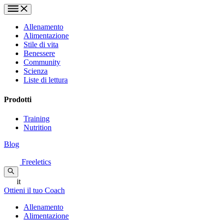
Allenamento
Alimentazione
Stile di vita
Benessere
Community
Scienza
Liste di lettura
Prodotti
Training
Nutrition
Blog
Freeletics
it
Ottieni il tuo Coach
Allenamento
Alimentazione