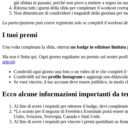
già sfidata in passato, perché non provi a mettere a segno un 
Ritorna tutti i giorni della sfida per completare il workout corri
Non dimenticare di condividere i traguardi della giornata per 
La partecipazione può essere registrata solo se completi il workout del
I tuoi premi
Una volta completata la sfida, otterrai
un badge in edizione limitata
p
Ma non è finita qui. Ogni giorno regaliamo un premio sul nostro profilo
articoli
:
Condividi ogni giorno una foto o un video di te che completi il w
Condividili sul tuo
profilo Instagram
e aggiungi una didascali
Se vuoi vincere, il tuo account deve essere pubblico, in modo ch
Ecco alcune informazioni importanti da te
Al fine di avere i requisiti per ottenere il badge, devi complet
*Lo sconto per il negozio di Freeletics Essentials potrà essere i
Unito, Svizzera, Norvegia, Canada e Stati Uniti.
Al fine di avere i requisiti per vincere i premi quotidiani su In