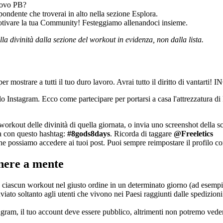
nuovo PB?
spondente che troverai in alto nella sezione Esplora.
motivare la tua Community! Festeggiamo allenandoci insieme.
la divinità dalla sezione del workout in evidenza, non dalla lista.
er mostrare a tutti il tuo duro lavoro. Avrai tutto il diritto di vantarti
 Instagram. Ecco come partecipare per portarsi a casa l'attrezzatura di 
orkout delle divinità di quella giornata, o invia uno screenshot della sc
a con questo hashtag:
#8gods8days
. Ricorda di taggare
@Freeletics
e possiamo accedere ai tuoi post. Puoi sempre reimpostare il profilo co
nere a mente
are ciascun workout nel giusto ordine in un determinato giorno (ad esemp
nviato soltanto agli utenti che vivono nei Paesi raggiunti dalle spedizion
stagram, il tuo account deve essere pubblico, altrimenti non potremo veder