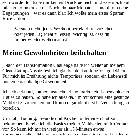
sein würde. Ich habe mir keinen Druck gemacht und es einfach auf
mich zukommen lassen. Nach ein paar Monaten – und durch neue
Begegnungen – war es dann klar: Ich wollte mein erstes Spartan
Race laufen.”
Versuch nicht, jedes Workout perfekt durchzuziehen
oder jeden Tag ideal zu essen. Wichtig ist, dass du
immer wieder weitermachst.
Meine Gewohnheiten beibehalten
„Nach der Transformation Challenge halte ich weiter an meinem
Clean-Eating-Ansatz fest. Ich glaube nicht an kurzfristige Diäten.
Für mich ist Ernährung nichts Temporäres, sondern ein Lebensstil
und eine nachhaltige Gewohnheit.
Ich achte darauf, immer ausreichend unverarbeitete Lebensmittel zu
Hause zu haben. So habe ich alles da, um mir schnell eine gesunde
Mahlzeit zuzubereiten, und komme gar nicht erst in Versuchung, zu
bestellen.
Um Job, Training, Freunde und Kochen unter einen Hut zu
bekommen, bereite ich die Basics meiner Mahlzeiten oft im Voraus
vor. So kann ich mir in weniger als 15 Minuten etwas
zusammenstellen. Mal nehme ich mein eigenes Essen mit ins Büro,