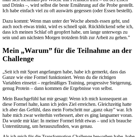
und Drinks –, wird selbst die beste Ernährung auf die Probe gestellt.
Ich habe einfach viel zu oft auswärts gegessen (oder Essen bestellt).
Dazu kommt: Wenn man unter der Woche abends essen geht, und
auch noch etwas trinkt, wird es schnell spät. Rückblickend sehe ich,
dass ich meinen Schlaf oft geopfert habe, um lange unterwegs zu
sein und am nächsten Morgen trotzdem früh zur Arbeit zu gehen.”
Mein „Warum” für die Teilnahme an der
Challenge
„Seit ich mit Sport angefangen habe, habe ich gemerkt, dass das
Ganze wie eine Formel funktioniert. Wenn du die richtigen
Variablen einsetzt – regelmäßiges Training, progressive Steigerung,
genug Protein – dann kommen die Ergebnisse von selbst.
Mein Bauchgefühl hat mir gesagt: Wenn ich mich konsequent an
diese Formel halte, kann ich jedes Ziel erreichen. Gleichzeitig hatte
ich aber das Gefühl, dass mein Fortschritt nur „ganz okay” war. Ich
habe mich zwar weiterhin verbessert, aber es ging langsamer voran.
Da wurde mir klar: In meiner Formel fehlt etwas – und ich brauche
Unterstützung, um herauszufinden, was genau.
Als ich mich für die Transformation Challenge beworben habe, habe