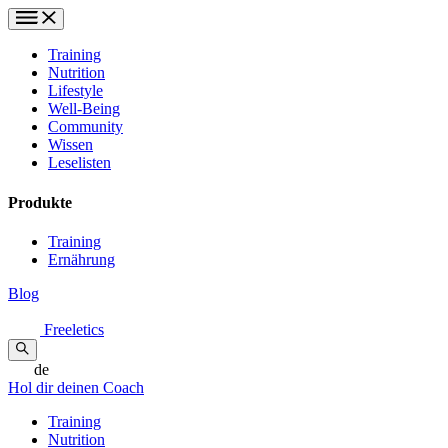
Training
Nutrition
Lifestyle
Well-Being
Community
Wissen
Leselisten
Produkte
Training
Ernährung
Blog
Freeletics
de
Hol dir deinen Coach
Training
Nutrition