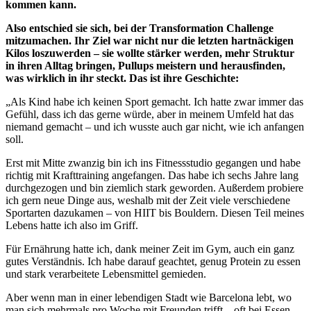
kommen kann.
Also entschied sie sich, bei der Transformation Challenge
mitzumachen. Ihr Ziel war nicht nur die letzten hartnäckigen
Kilos loszuwerden – sie wollte stärker werden, mehr Struktur
in ihren Alltag bringen, Pullups meistern und herausfinden,
was wirklich in ihr steckt. Das ist ihre Geschichte:
„Als Kind habe ich keinen Sport gemacht. Ich hatte zwar immer das
Gefühl, dass ich das gerne würde, aber in meinem Umfeld hat das
niemand gemacht – und ich wusste auch gar nicht, wie ich anfangen
soll.
Erst mit Mitte zwanzig bin ich ins Fitnessstudio gegangen und habe
richtig mit Krafttraining angefangen. Das habe ich sechs Jahre lang
durchgezogen und bin ziemlich stark geworden. Außerdem probiere
ich gern neue Dinge aus, weshalb mit der Zeit viele verschiedene
Sportarten dazukamen – von HIIT bis Bouldern. Diesen Teil meines
Lebens hatte ich also im Griff.
Für Ernährung hatte ich, dank meiner Zeit im Gym, auch ein ganz
gutes Verständnis. Ich habe darauf geachtet, genug Protein zu essen
und stark verarbeitete Lebensmittel gemieden.
Aber wenn man in einer lebendigen Stadt wie Barcelona lebt, wo
man sich mehrmals pro Woche mit Freunden trifft – oft bei Essen