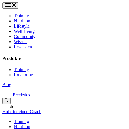
Training
Nutrition
Lifestyle
Well-Being
Community
Wissen
Leselisten
Produkte
Training
Ernährung
Blog
Freeletics
de
Hol dir deinen Coach
Training
Nutrition