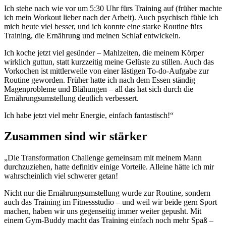
Ich stehe nach wie vor um 5:30 Uhr fürs Training auf (früher machte
ich mein Workout lieber nach der Arbeit). Auch psychisch fühle ich
mich heute viel besser, und ich konnte eine starke Routine fürs
Training, die Ernährung und meinen Schlaf entwickeln.
Ich koche jetzt viel gesünder – Mahlzeiten, die meinem Körper
wirklich guttun, statt kurzzeitig meine Gelüste zu stillen. Auch das
Vorkochen ist mittlerweile von einer lästigen To-do-Aufgabe zur
Routine geworden. Früher hatte ich nach dem Essen ständig
Magenprobleme und Blähungen – all das hat sich durch die
Ernährungsumstellung deutlich verbessert.
Ich habe jetzt viel mehr Energie, einfach fantastisch!“
Zusammen sind wir stärker
„Die Transformation Challenge gemeinsam mit meinem Mann
durchzuziehen, hatte definitiv einige Vorteile. Alleine hätte ich mir
wahrscheinlich viel schwerer getan!
Nicht nur die Ernährungsumstellung wurde zur Routine, sondern
auch das Training im Fitnessstudio – und weil wir beide gern Sport
machen, haben wir uns gegenseitig immer weiter gepusht. Mit
einem Gym-Buddy macht das Training einfach noch mehr Spaß –