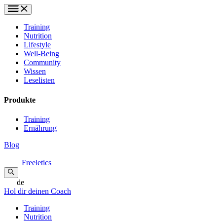
Training
Nutrition
Lifestyle
Well-Being
Community
Wissen
Leselisten
Produkte
Training
Ernährung
Blog
Freeletics
de
Hol dir deinen Coach
Training
Nutrition