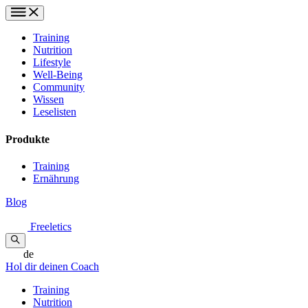
Training
Nutrition
Lifestyle
Well-Being
Community
Wissen
Leselisten
Produkte
Training
Ernährung
Blog
Freeletics
de
Hol dir deinen Coach
Training
Nutrition