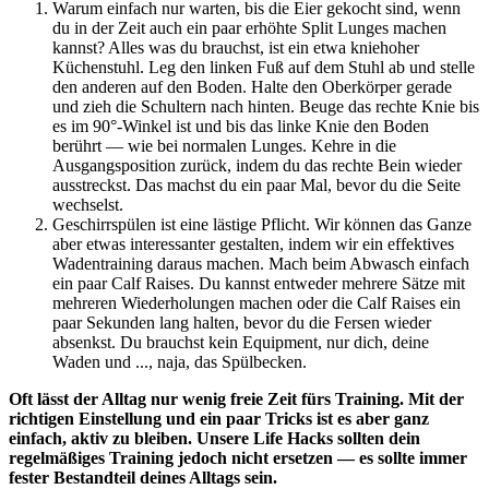
Warum einfach nur warten, bis die Eier gekocht sind, wenn
du in der Zeit auch ein paar erhöhte Split Lunges machen
kannst? Alles was du brauchst, ist ein etwa kniehoher
Küchenstuhl. Leg den linken Fuß auf dem Stuhl ab und stelle
den anderen auf den Boden. Halte den Oberkörper gerade
und zieh die Schultern nach hinten. Beuge das rechte Knie bis
es im 90°-Winkel ist und bis das linke Knie den Boden
berührt — wie bei normalen Lunges. Kehre in die
Ausgangsposition zurück, indem du das rechte Bein wieder
ausstreckst. Das machst du ein paar Mal, bevor du die Seite
wechselst.
Geschirrspülen ist eine lästige Pflicht. Wir können das Ganze
aber etwas interessanter gestalten, indem wir ein effektives
Wadentraining daraus machen. Mach beim Abwasch einfach
ein paar Calf Raises. Du kannst entweder mehrere Sätze mit
mehreren Wiederholungen machen oder die Calf Raises ein
paar Sekunden lang halten, bevor du die Fersen wieder
absenkst. Du brauchst kein Equipment, nur dich, deine
Waden und ..., naja, das Spülbecken.
Oft lässt der Alltag nur wenig freie Zeit fürs Training. Mit der
richtigen Einstellung und ein paar Tricks ist es aber ganz
einfach, aktiv zu bleiben. Unsere Life Hacks sollten dein
regelmäßiges Training jedoch nicht ersetzen — es sollte immer
fester Bestandteil deines Alltags sein.