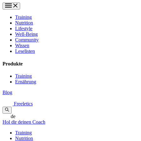
Training
Nutrition
Lifestyle
Well-Being
Community
Wissen
Leselisten
Produkte
Training
Ernährung
Blog
Freeletics
de
Hol dir deinen Coach
Training
Nutrition