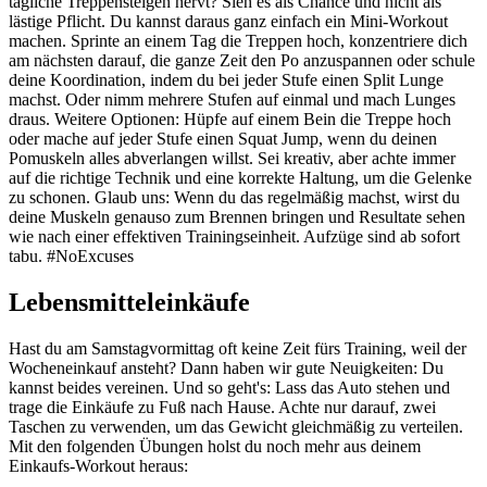
tägliche Treppensteigen nervt? Sieh es als Chance und nicht als
lästige Pflicht. Du kannst daraus ganz einfach ein Mini-Workout
machen. Sprinte an einem Tag die Treppen hoch, konzentriere dich
am nächsten darauf, die ganze Zeit den Po anzuspannen oder schule
deine Koordination, indem du bei jeder Stufe einen Split Lunge
machst. Oder nimm mehrere Stufen auf einmal und mach Lunges
draus. Weitere Optionen: Hüpfe auf einem Bein die Treppe hoch
oder mache auf jeder Stufe einen Squat Jump, wenn du deinen
Pomuskeln alles abverlangen willst. Sei kreativ, aber achte immer
auf die richtige Technik und eine korrekte Haltung, um die Gelenke
zu schonen. Glaub uns: Wenn du das regelmäßig machst, wirst du
deine Muskeln genauso zum Brennen bringen und Resultate sehen
wie nach einer effektiven Trainingseinheit. Aufzüge sind ab sofort
tabu. #NoExcuses
Lebensmitteleinkäufe
Hast du am Samstagvormittag oft keine Zeit fürs Training, weil der
Wocheneinkauf ansteht? Dann haben wir gute Neuigkeiten: Du
kannst beides vereinen. Und so geht's: Lass das Auto stehen und
trage die Einkäufe zu Fuß nach Hause. Achte nur darauf, zwei
Taschen zu verwenden, um das Gewicht gleichmäßig zu verteilen.
Mit den folgenden Übungen holst du noch mehr aus deinem
Einkaufs-Workout heraus: