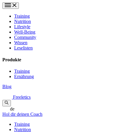
Training
Nutrition
Lifestyle
Well-Being
Community
Wissen
Leselisten
Produkte
Training
Ernährung
Blog
Freeletics
de
Hol dir deinen Coach
Training
Nutrition