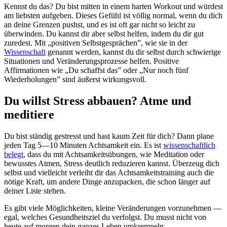
Kennst du das? Du bist mitten in einem harten Workout und würdest
am liebsten aufgeben. Dieses Gefühl ist völlig normal, wenn du dich
an deine Grenzen pushst, und es ist oft gar nicht so leicht zu
überwinden. Du kannst dir aber selbst helfen, indem du dir gut
zuredest. Mit „positiven Selbstgesprächen”, wie sie in der
Wissenschaft
genannt werden, kannst du dir selbst durch schwierige
Situationen und Veränderungsprozesse helfen. Positive
Affirmationen wie „Du schaffst das” oder „Nur noch fünf
Wiederholungen” sind äußerst wirkungsvoll.
Du willst Stress abbauen? Atme und
meditiere
Du bist ständig gestresst und hast kaum Zeit für dich? Dann plane
jeden Tag 5—10 Minuten Achtsamkeit ein. Es ist
wissenschaftlich
belegt
, dass du mit Achtsamkeitsübungen, wie Meditation oder
bewusstes Atmen, Stress deutlich reduzieren kannst. Überzeug dich
selbst und vielleicht verleiht dir das Achtsamkeitstraining auch die
nötige Kraft, um andere Dinge anzupacken, die schon länger auf
deiner Liste stehen.
Es gibt viele Möglichkeiten, kleine Veränderungen vorzunehmen —
egal, welches Gesundheitsziel du verfolgst. Du musst nicht von
heute auf morgen dein ganzes Leben umkrempeln.