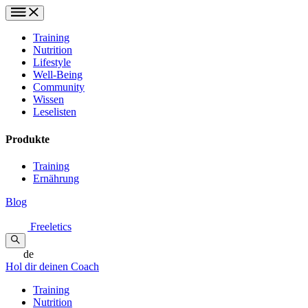
Training
Nutrition
Lifestyle
Well-Being
Community
Wissen
Leselisten
Produkte
Training
Ernährung
Blog
Freeletics
de
Hol dir deinen Coach
Training
Nutrition