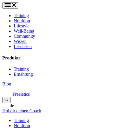
Training
Nutrition
Lifestyle
Well-Being
Community
Wissen
Leselisten
Produkte
Training
Ernährung
Blog
Freeletics
de
Hol dir deinen Coach
Training
Nutrition