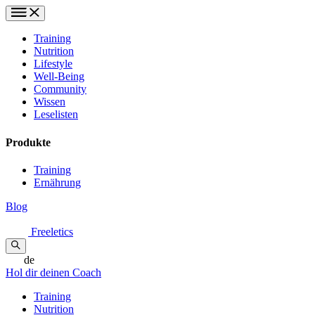
Training
Nutrition
Lifestyle
Well-Being
Community
Wissen
Leselisten
Produkte
Training
Ernährung
Blog
Freeletics
de
Hol dir deinen Coach
Training
Nutrition