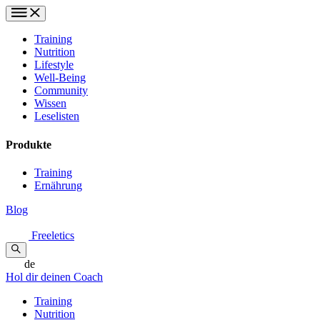
Training
Nutrition
Lifestyle
Well-Being
Community
Wissen
Leselisten
Produkte
Training
Ernährung
Blog
Freeletics
de
Hol dir deinen Coach
Training
Nutrition