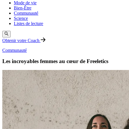
Mode de vie
Bien-Être
Communauté
Science
Listes de lecture
Obtenir votre Coach
Communauté
Les incroyables femmes au cœur de Freeletics