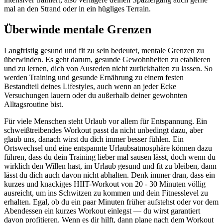
mal an den Strand oder in ein hügliges Terrain.
Überwinde mentale Grenzen
Langfristig gesund und fit zu sein bedeutet, mentale Grenzen zu
überwinden. Es geht darum, gesunde Gewohnheiten zu etablieren
und zu lernen, dich von Ausreden nicht zurückhalten zu lassen. So
werden Training und gesunde Ernährung zu einem festen
Bestandteil deines Lifestyles, auch wenn an jeder Ecke
Versuchungen lauern oder du außerhalb deiner gewohnten
Alltagsroutine bist.
Für viele Menschen steht Urlaub vor allem für Entspannung. Ein
schweißtreibendes Workout passt da nicht unbedingt dazu, aber
glaub uns, danach wirst du dich immer besser fühlen. Ein
Ortswechsel und eine entspannte Urlaubsatmosphäre können dazu
führen, dass du dein Training lieber mal sausen lässt, doch wenn du
wirklich den Willen hast, im Urlaub gesund und fit zu bleiben, dann
lässt du dich auch davon nicht abhalten. Denk immer dran, dass ein
kurzes und knackiges HIIT-Workout von 20 - 30 Minuten völlig
ausreicht, um ins Schwitzen zu kommen und dein Fitnesslevel zu
erhalten. Egal, ob du ein paar Minuten früher aufstehst oder vor dem
Abendessen ein kurzes Workout einlegst — du wirst garantiert
davon profitieren. Wenn es dir hilft, dann plane nach dem Workout