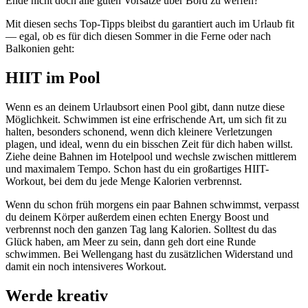
Ende nicht doch alle guten Vorsätze über Bord zu werfen?
Mit diesen sechs Top-Tipps bleibst du garantiert auch im Urlaub fit
— egal, ob es für dich diesen Sommer in die Ferne oder nach
Balkonien geht:
HIIT im Pool
Wenn es an deinem Urlaubsort einen Pool gibt, dann nutze diese
Möglichkeit. Schwimmen ist eine erfrischende Art, um sich fit zu
halten, besonders schonend, wenn dich kleinere Verletzungen
plagen, und ideal, wenn du ein bisschen Zeit für dich haben willst.
Ziehe deine Bahnen im Hotelpool und wechsle zwischen mittlerem
und maximalem Tempo. Schon hast du ein großartiges HIIT-
Workout, bei dem du jede Menge Kalorien verbrennst.
Wenn du schon früh morgens ein paar Bahnen schwimmst, verpasst
du deinem Körper außerdem einen echten Energy Boost und
verbrennst noch den ganzen Tag lang Kalorien. Solltest du das
Glück haben, am Meer zu sein, dann geh dort eine Runde
schwimmen. Bei Wellengang hast du zusätzlichen Widerstand und
damit ein noch intensiveres Workout.
Werde kreativ