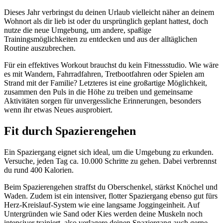
Dieses Jahr verbringst du deinen Urlaub vielleicht näher an deinem
Wohnort als dir lieb ist oder du ursprünglich geplant hattest, doch
nutze die neue Umgebung, um andere, spaßige
Trainingsmöglichkeiten zu entdecken und aus der alltäglichen
Routine auszubrechen.
Für ein effektives Workout brauchst du kein Fitnessstudio. Wie wäre
es mit Wandern, Fahrradfahren, Tretbootfahren oder Spielen am
Strand mit der Familie? Letzteres ist eine großartige Möglichkeit,
zusammen den Puls in die Höhe zu treiben und gemeinsame
Aktivitäten sorgen für unvergessliche Erinnerungen, besonders
wenn ihr etwas Neues ausprobiert.
Fit durch Spazierengehen
Ein Spaziergang eignet sich ideal, um die Umgebung zu erkunden.
Versuche, jeden Tag ca. 10.000 Schritte zu gehen. Dabei verbrennst
du rund 400 Kalorien.
Beim Spazierengehen straffst du Oberschenkel, stärkst Knöchel und
Waden. Zudem ist ein intensiver, flotter Spaziergang ebenso gut fürs
Herz-Kreislauf-System wie eine langsame Joggingeinheit. Auf
Untergründen wie Sand oder Kies werden deine Muskeln noch
intensiver trainiert, also verlagere deinen Spaziergang auch gerne