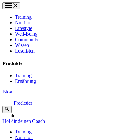
Training
Nutrition
Lifestyle
Well-Being
Community
Wissen
Leselisten
Produkte
Training
Ernährung
Blog
Freeletics
de
Hol dir deinen Coach
Training
Nutrition