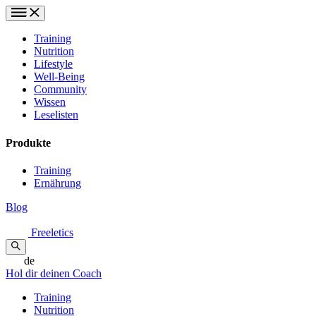
Training
Nutrition
Lifestyle
Well-Being
Community
Wissen
Leselisten
Produkte
Training
Ernährung
Blog
Freeletics
de
Hol dir deinen Coach
Training
Nutrition