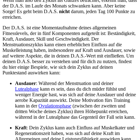
Wenn man also den Zyklus als Ganzes betrachtet, erkennt man, dass
der D.A.S. im Laufe des Monats schwanken kann. Aber keine
Sorge! Es geht beim D.A.S.
nicht
darum, jeden Tag 100 Punkte zu
erreichen.
Der D.A.S. ist eine Momentaufnahme deines allgemeinen
Fitnesslevels, der in fünf Komponenten aufgeteilt ist: Beständigkeit,
Kraft, Ausdauer, Skill und Geschwindigkeit. Der
Menstruationszyklus kann einen erheblichen Einfluss auf die
Muskelleistung haben, insbesondere auf Kraft und Ausdauer, sowie
auf weitere Aspekte, die in deinen D.A.S.-Wert mit einfließen. Um
deinen D.A.S. besser zu verstehen und für dich zu nutzen, findest
du hier einige Bespiele, wie sich dein Zyklus auf deinen
Punktestand auswirken kann:
Ausdauer
: Während der Menstruation und deiner
Lutealphase
kann es sein, dass du dich müder fühlst und
weniger Energie hast, was sich auf deine Ausdauer und deine
aerobe Kapazität auswirkt. Deine Motivation fürs Training
kann in der
Ovulationsphase
(zwischen der zweiten und
dritten Woche deines Zyklus) ihren Höhepunkt erreichen,
während in der Lutealphase das Gegenteil der Fall sein kann.
Kraft
: Dein Zyklus kann auch Einfluss auf Muskelkater und
Regenerationszeit haben, was sich auf deine Kraft im
Allgemeinen und deine Leistungsfähigkeit auswirken kann.