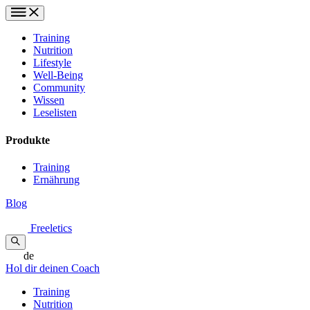
Training
Nutrition
Lifestyle
Well-Being
Community
Wissen
Leselisten
Produkte
Training
Ernährung
Blog
Freeletics
de
Hol dir deinen Coach
Training
Nutrition