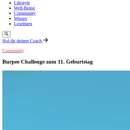
Lifestyle
Well-Being
Community
Wissen
Leselisten
Hol dir deinen Coach
Community
Burpee Challenge zum 11. Geburtstag