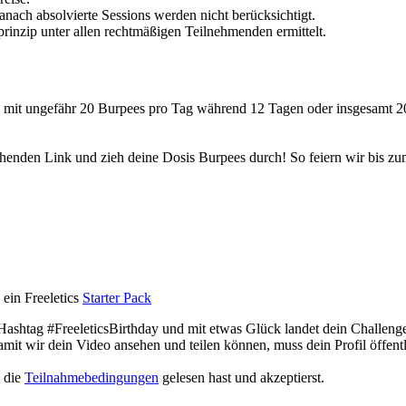
ach absolvierte Sessions werden nicht berücksichtigt.
rinzip unter allen rechtmäßigen Teilnehmenden ermittelt.
ics mit ungefähr 20 Burpees pro Tag während 12 Tagen oder insgesamt 2
ehenden Link und zieh deine Dosis Burpees durch! So feiern wir bis z
 ein Freeletics
Starter Pack
ashtag #FreeleticsBirthday und mit etwas Glück landet dein Challenge-
mit wir dein Video ansehen und teilen können, muss dein Profil öffentl
u die
Teilnahmebedingungen
gelesen hast und akzeptierst.