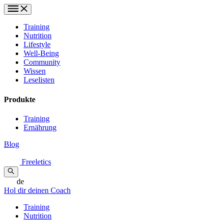
Training
Nutrition
Lifestyle
Well-Being
Community
Wissen
Leselisten
Produkte
Training
Ernährung
Blog
Freeletics
de
Hol dir deinen Coach
Training
Nutrition