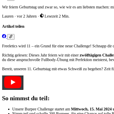
Wir feiern Geburtstag und zwar so, wie wir es am liebsten machen: m
Lauren
·
vor 2 Jahren
·
Lesezeit 2 Min.
Artikel teilen
Freeletics wird 11 – ein Grund für eine neue Challenge! Schnapp dir
Richtig gelesen: Dieses Jahr feiern wir mit einer
zwölftägigen Chall
du diese anspruchsvolle Fullbody-Übung mit Perfektion meisterst, bevo
Bereit, unseren 11. Geburtstag mit etwas Schweiß zu begehen? Zeit f
So nimmst du teil:
Unsere Burpee Challenge startet am
Mittwoch, 15. Mai 2024 
Nimm teil und schaffe 200 Burpees, für eine Chance auf tolle P