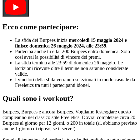
Ecco come partecipare:
La sfida dei Burpees inizia
mercoledì 15 maggio 2024 e
finisce domenica 26 maggio 2024, alle 23:59.
Partecipa anche tu e fai 200 Burpees entro domenica. Solo
così avrai la possibilità di vincere dei premi.
La sfida termina alle 23:59 di domenica 26 maggio. Le
iscrizioni ricevute oltre il termine non saranno considerate
valide.
I vincitori della sfida verranno selezionati in modo casuale da
Freeletics tra tutti i partecipanti idonei.
Quali sono i workout?
Burpees, Burpees e ancora Burpees. Vogliamo festeggiare questo
compleanno nel classico stile Freeletics. Dovrai completare circa 20
Burpees al giorno per 12 giorni, o 200 in totale (sì, abbiamo previsto
anche 1 giorno di riposo, se ti serve!).
Srotola il tappetino, fai partire la tua playlist preferita a tutto volume,