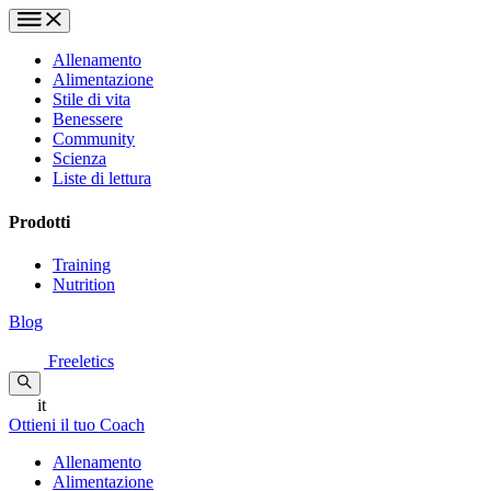
Allenamento
Alimentazione
Stile di vita
Benessere
Community
Scienza
Liste di lettura
Prodotti
Training
Nutrition
Blog
Freeletics
it
Ottieni il tuo Coach
Allenamento
Alimentazione