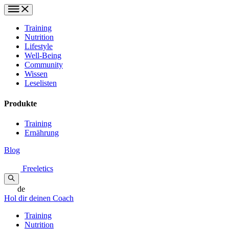
Training
Nutrition
Lifestyle
Well-Being
Community
Wissen
Leselisten
Produkte
Training
Ernährung
Blog
Freeletics
de
Hol dir deinen Coach
Training
Nutrition