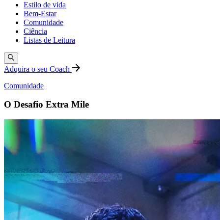
Estilo de vida
Bem-Estar
Comunidade
Ciência
Listas de Leitura
Adquira o seu Coach
Comunidade
O Desafio Extra Mile