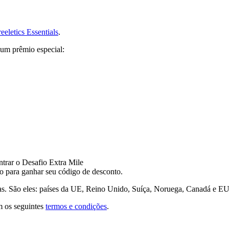
eeletics Essentials
.
 um prêmio especial:
ntrar o Desafio Extra Mile
to para ganhar seu código de desconto.
gas. São eles: países da UE, Reino Unido, Suíça, Noruega, Canadá e E
m os seguintes
termos e condições
.