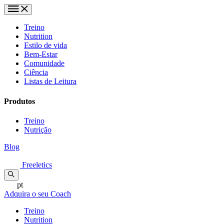
Treino
Nutrition
Estilo de vida
Bem-Estar
Comunidade
Ciência
Listas de Leitura
Produtos
Treino
Nutrição
Blog
Freeletics
pt
Adquira o seu Coach
Treino
Nutrition