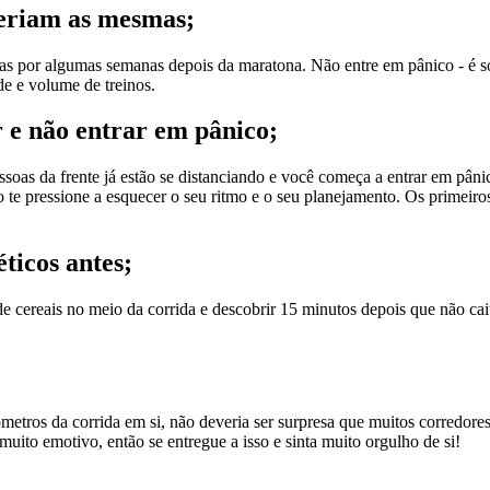
seriam as mesmas;
 por algumas semanas depois da maratona. Não entre em pânico - é só 
de e volume de treinos.
 e não entrar em pânico;
soas da frente já estão se distanciando e você começa a entrar em pânic
 te pressione a esquecer o seu ritmo e o seu planejamento. Os primeiros 
ticos antes;
de cereais no meio da corrida e descobrir 15 minutos depois que não ca
ômetros da corrida em si, não deveria ser surpresa que muitos corredor
muito emotivo, então se entregue a isso e sinta muito orgulho de si!