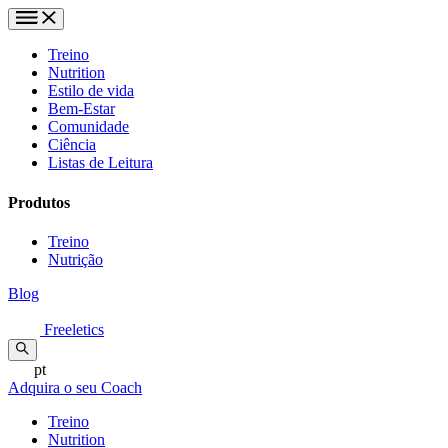
Treino
Nutrition
Estilo de vida
Bem-Estar
Comunidade
Ciência
Listas de Leitura
Produtos
Treino
Nutrição
Blog
Freeletics
pt
Adquira o seu Coach
Treino
Nutrition