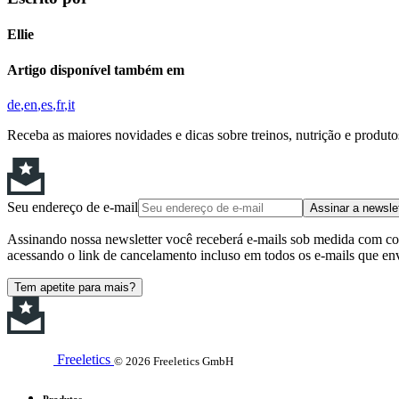
Ellie
Artigo disponível também em
de
en
es
fr
it
Receba as maiores novidades e dicas sobre treinos, nutrição e produt
Seu endereço de e-mail
Assinar a newsle
Assinando nossa newsletter você receberá e-mails sob medida com cont
acessando o link de cancelamento incluso em todos os e-mails que en
Tem apetite para mais?
Freeletics
© 2026 Freeletics GmbH