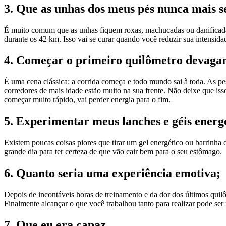
3. Que as unhas dos meus pés nunca mais 
É muito comum que as unhas fiquem roxas, machucadas ou danificadas
durante os 42 km. Isso vai se curar quando você reduzir sua intensida
4. Começar o primeiro quilômetro devagar
É uma cena clássica: a corrida começa e todo mundo sai à toda. As pes
corredores de mais idade estão muito na sua frente. Não deixe que isso
começar muito rápido, vai perder energia para o fim.
5. Experimentar meus lanches e géis energé
Existem poucas coisas piores que tirar um gel energético ou barrinha 
grande dia para ter certeza de que vão cair bem para o seu estômago.
6. Quanto seria uma experiência emotiva;
Depois de incontáveis horas de treinamento e da dor dos últimos quil
Finalmente alcançar o que você trabalhou tanto para realizar pode ser 
7. Que eu era capaz.